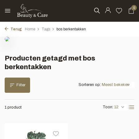
0
Terug
Home
Tags
bos berkentakken
Producten getagd met bos
berkentakken
Sorteren op:
Filter
Toon:
1 product