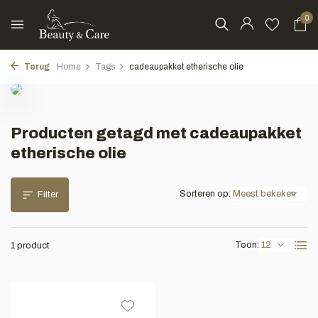
0
Terug
Home
Tags
cadeaupakket etherische olie
Producten getagd met cadeaupakket
etherische olie
Sorteren op:
Filter
Toon:
1 product