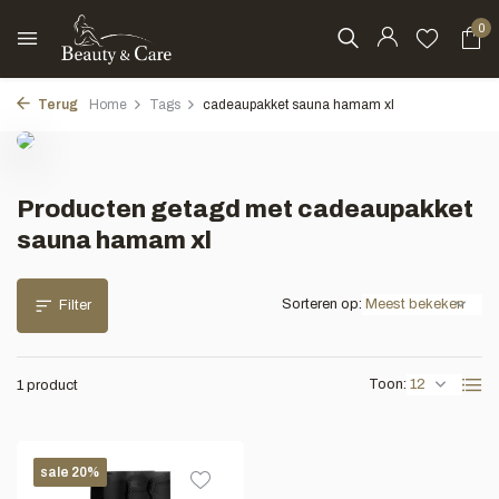
0
Terug
Home
Tags
cadeaupakket sauna hamam xl
Producten getagd met cadeaupakket
sauna hamam xl
Sorteren op:
Filter
Toon:
1 product
sale 20%