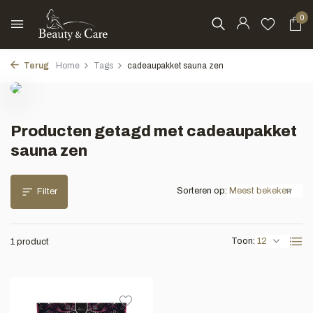
0
Terug
Home
Tags
cadeaupakket sauna zen
Producten getagd met cadeaupakket
sauna zen
Sorteren op:
Filter
Toon:
1 product