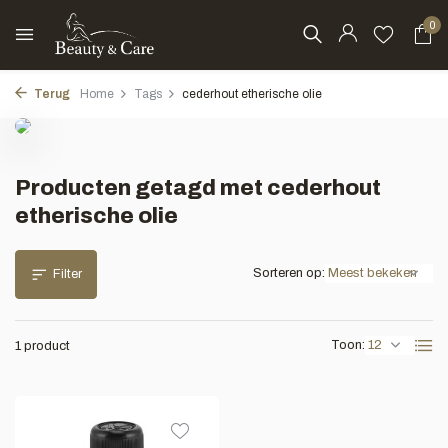
0
Terug
Home
Tags
cederhout etherische olie
Producten getagd met cederhout
etherische olie
Sorteren op:
Filter
Toon:
1 product