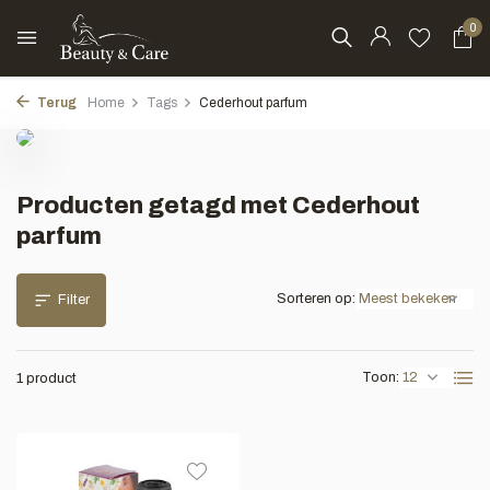
0
Terug
Home
Tags
Cederhout parfum
Producten getagd met Cederhout
parfum
Sorteren op:
Filter
Toon:
1 product