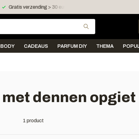
Gratis verzending > 30 euro in NL en BE
Verzending < 
Gebruik de pijltjes 
BODY
CADEAUS
PARFUM DIY
THEMA
POPUL
 met dennen opgiet
1 product