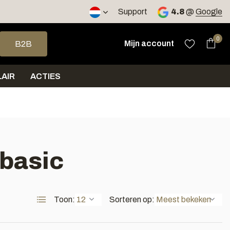
2 werkdagen
Support
4.8
@
Google
op en neer om een beschikbaar resultaat te selecteren. Druk op 
0
Mijn account
B2B
AIR
ACTIES
 basic
Toon:
Sorteren op: