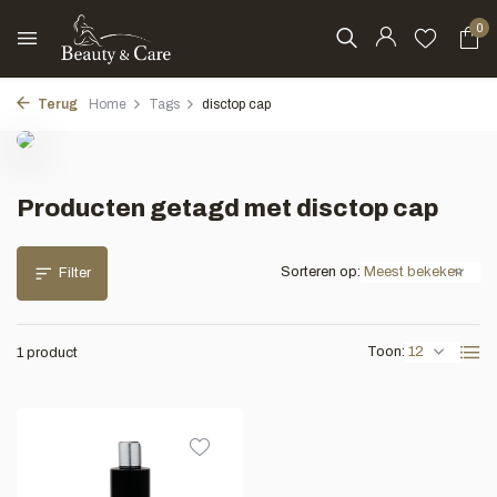
0
Terug
Home
Tags
disctop cap
Producten getagd met disctop cap
Sorteren op:
Filter
Toon:
1 product