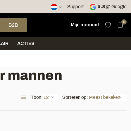
2 werkdagen
Support
4.8
@
Google
op en neer om een beschikbaar resultaat te selecteren. Druk op 
0
Mijn account
B2B
AIR
ACTIES
or mannen
Toon:
Sorteren op: