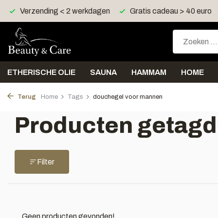
Verzending < 2 werkdagen
Gratis cadeau > 40 euro
ETHERISCHE OLIE
SAUNA
HAMMAM
HOME
Terug
Home
Tags
douchegel voor mannen
Producten getagd
Filter
Geen producten gevonden!...