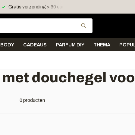
Gratis verzending > 30 euro in NL en BE
Verzending < 
Gebruik de pijltjes 
BODY
CADEAUS
PARFUM DIY
THEMA
POPUL
 met douchegel vo
0 producten