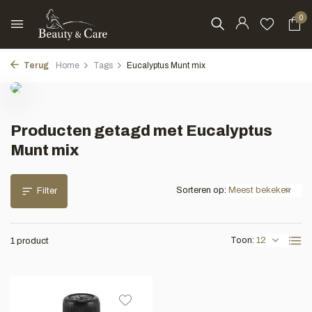
0
Terug
Home
Tags
Eucalyptus Munt mix
Producten getagd met Eucalyptus
Munt mix
Sorteren op:
Filter
Toon:
1 product