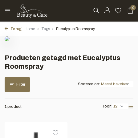
0
Terug
Home
Tags
Eucalyptus Roomspray
Producten getagd met Eucalyptus
Roomspray
Sorteren op:
Filter
Toon:
1 product