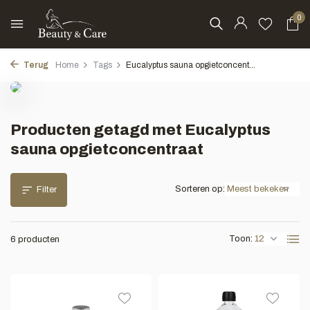
0
Terug
Home
Tags
Eucalyptus sauna opgietconcent...
Producten getagd met Eucalyptus
sauna opgietconcentraat
Sorteren op:
Filter
Toon:
6 producten