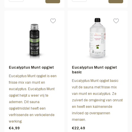
Eucalyptus Munt opgiet
Eucalyptus Munt opgiet
basic
Eucalyptus Munt opgiet is een
Eucalyptus Munt opgiet basic
frisse mix van munt en
vult de sauna met frisse mix
eucalyptus. Eucalyptus Munt
van munt en eucalyptus. Ze
opgiet helpt u weer vrij te
zuivert de omgeving van onrust
ademen. Dit sauna
en heeft een kalmerende
opgietmiddel heeft een
invloed op overspannen
verfrissende en verkoelende
mensen.
werking.
€4,99
€22,49