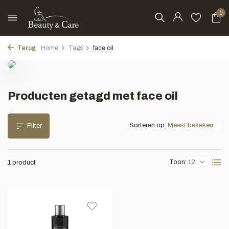
0
Terug
Home
Tags
face oil
Producten getagd met face oil
Sorteren op:
Filter
Toon:
1 product