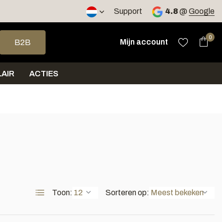
2 werkdagen
Support
4.8
@
Google
op en neer om een beschikbaar resultaat te selecteren. Druk op 
0
Mijn account
B2B
AIR
ACTIES
Toon:
Sorteren op: