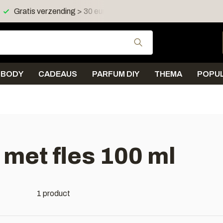
Gratis verzending > 30 euro in NL en BE
Verzending < 
Gebruik de pijltjes 
BODY
CADEAUS
PARFUM DIY
THEMA
POPUL
met fles 100 ml
1 product