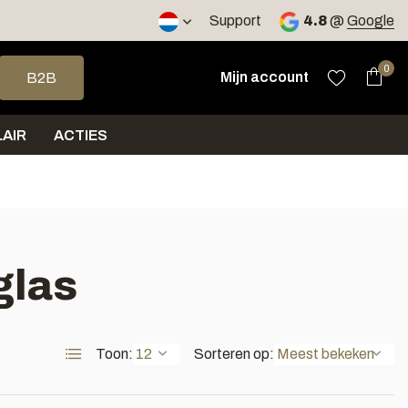
2 werkdagen
Support
4.8
@
Google
op en neer om een beschikbaar resultaat te selecteren. Druk op 
0
Mijn account
B2B
AIR
ACTIES
glas
Toon:
Sorteren op: