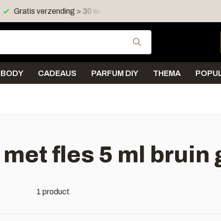
Gratis verzending > 30 euro in NL en BE
Verzending < 
Gebruik de pijltjes 
BODY
CADEAUS
PARFUM DIY
THEMA
POPUL
et fles 5 ml bruin 
1 product