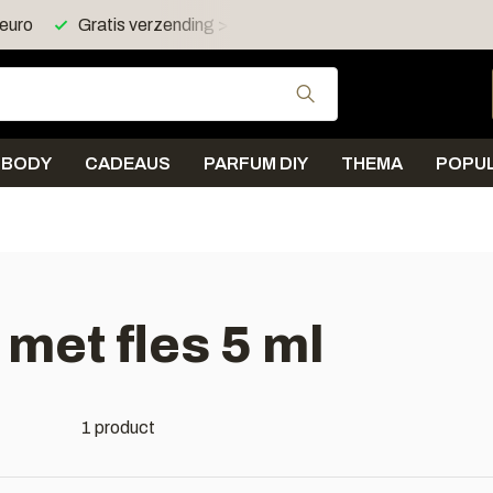
 euro
Gratis verzending > 30 euro in NL en BE
Gebruik de pijltjes 
BODY
CADEAUS
PARFUM DIY
THEMA
POPUL
met fles 5 ml
1 product