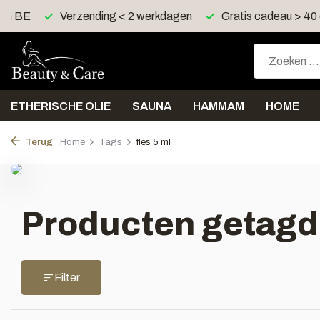
 en BE
Verzending < 2 werkdagen
Gratis cadeau > 40
ETHERISCHE OLIE
SAUNA
HAMMAM
HOME
Terug
Home
Tags
fles 5 ml
Producten getagd 
Filter