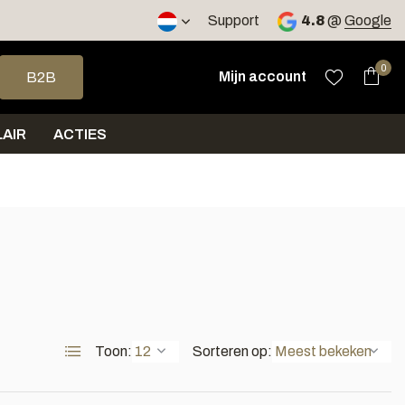
Support
4.8
@
Google
op en neer om een beschikbaar resultaat te selecteren. Druk op 
0
Mijn account
B2B
AIR
ACTIES
Toon:
Sorteren op: