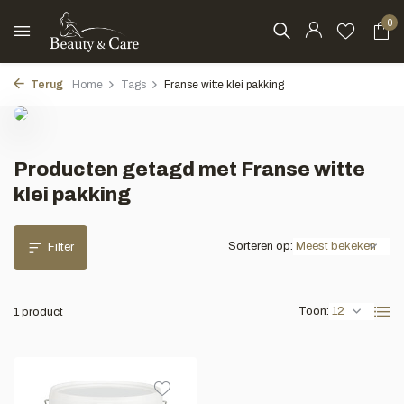
0
Terug
Home
Tags
Franse witte klei pakking
Producten getagd met Franse witte
klei pakking
Sorteren op:
Filter
Toon:
1 product