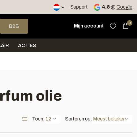
2 werkdagen
Support
4.8
@
Google
op en neer om een beschikbaar resultaat te selecteren. Druk op 
0
Mijn account
B2B
AIR
ACTIES
rfum olie
Toon:
Sorteren op: