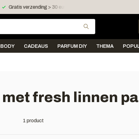
Gratis verzending > 30 euro in NL en BE
Verzending < 
Gebruik de pijltjes 
BODY
CADEAUS
PARFUM DIY
THEMA
POPUL
met fresh linnen pa
1 product