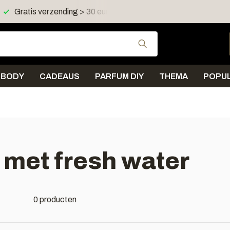
Gratis verzending > 30 euro in NL en BE
Verzending < 
Gebruik de pijltjes 
BODY
CADEAUS
PARFUM DIY
THEMA
POPUL
 met fresh water
0 producten