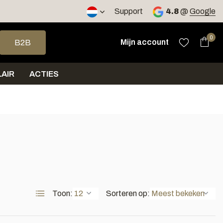
2 werkdagen
Support
4.8
@
Google
op en neer om een beschikbaar resultaat te selecteren. Druk op 
0
Mijn account
B2B
AIR
ACTIES
Toon:
Sorteren op: