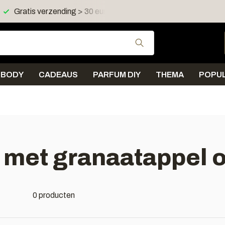
Gratis verzending > 30 euro in NL en BE
Verzending < 
Gebruik de pijltjes 
BODY
CADEAUS
PARFUM DIY
THEMA
POPUL
met granaatappel o
0 producten