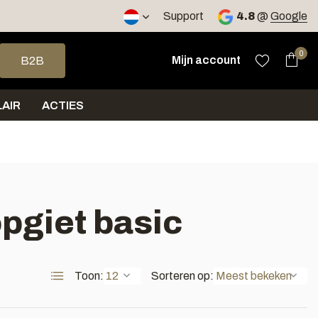
2 werkdagen
Support
4.8
@
Google
op en neer om een beschikbaar resultaat te selecteren. Druk op 
0
Mijn account
B2B
AIR
ACTIES
pgiet basic
Toon:
Sorteren op: