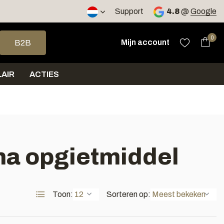
2 werkdagen
Support
4.8
@
Google
op en neer om een beschikbaar resultaat te selecteren. Druk op 
0
Mijn account
B2B
AIR
ACTIES
na opgietmiddel
Toon:
Sorteren op: