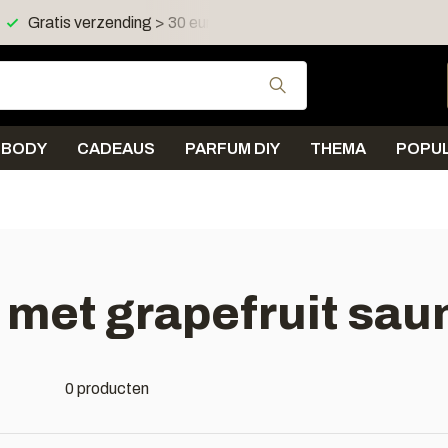
Gratis verzending > 30 euro in NL en BE
Verzending < 
Gebruik de pijltjes 
BODY
CADEAUS
PARFUM DIY
THEMA
POPUL
met grapefruit sau
0 producten