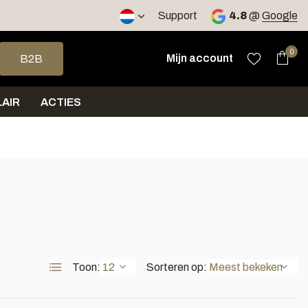
2 werkdagen
Support
4.8
@
Google
op en neer om een beschikbaar resultaat te selecteren. Druk op 
0
Mijn account
B2B
AIR
ACTIES
Toon:
Sorteren op: