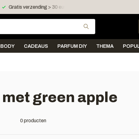
Gratis verzending > 30 euro in NL en BE
Verzending < 
Gebruik de pijltjes 
BODY
CADEAUS
PARFUM DIY
THEMA
POPUL
 met green apple
0 producten