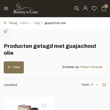
0
Terug
Home
Tags
guajachout olie
Producten getagd met guajachout
olie
Sorteren op:
Filter
Toon:
1 product