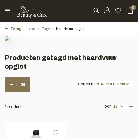
0
Terug
Home
Tags
haardvuur opgiet
Producten getagd met haardvuur
opgiet
Sorteren op:
Filter
Toon:
1 product