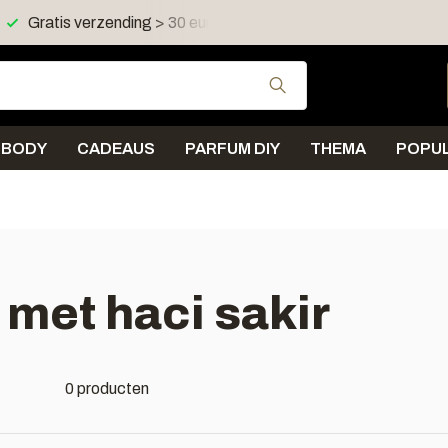
Gratis verzending > 30 euro in NL en BE
Verzending < 
Gebruik de pijltjes 
BODY
CADEAUS
PARFUM DIY
THEMA
POPUL
met haci sakir
0 producten