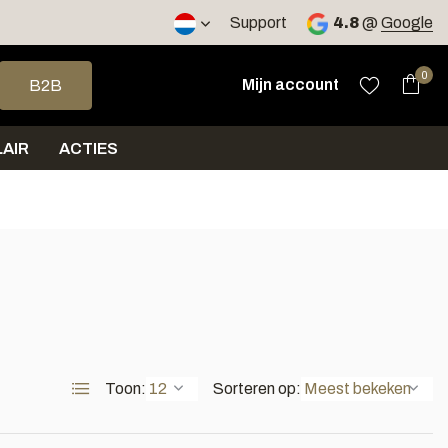
2 werkdagen
Support
4.8
@
Google
op en neer om een beschikbaar resultaat te selecteren. Druk op 
0
Mijn account
B2B
AIR
ACTIES
Toon:
Sorteren op: