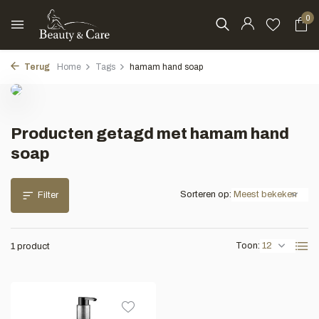
0
Terug
Home
Tags
hamam hand soap
Producten getagd met hamam hand
soap
Sorteren op:
Filter
Toon:
1 product