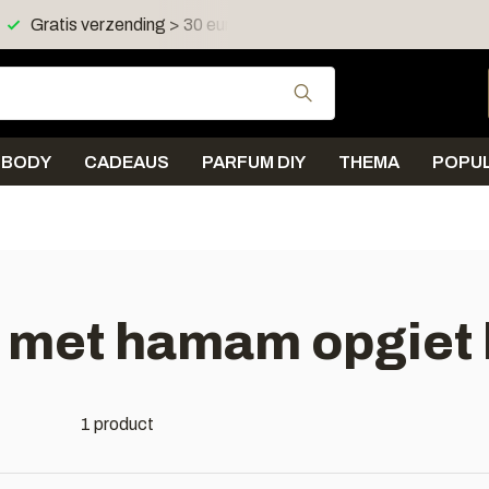
Gratis verzending > 30 euro in NL en BE
Verzending < 
Gebruik de pijltjes 
BODY
CADEAUS
PARFUM DIY
THEMA
POPUL
 met hamam opgiet 
1 product