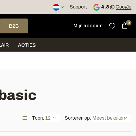
2 werkdagen
Support
4.8
@
Google
op en neer om een beschikbaar resultaat te selecteren. Druk op 
0
Mijn account
B2B
AIR
ACTIES
basic
Toon:
Sorteren op: