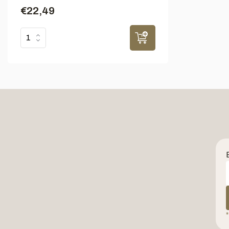
€22,49
*