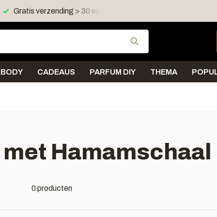
Gratis verzending > 30 euro in NL en BE
Verzending < 
Gebruik de pijltjes 
BODY
CADEAUS
PARFUM DIY
THEMA
POPUL
d met Hamamschaal
0 producten