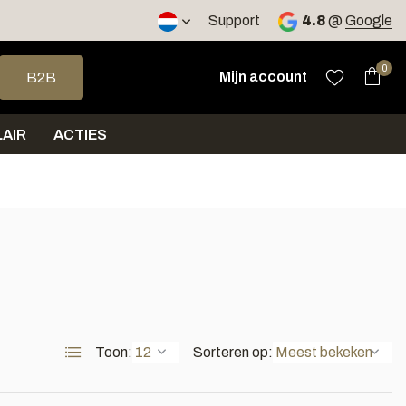
2 werkdagen
Support
4.8
@
Google
op en neer om een beschikbaar resultaat te selecteren. Druk op 
0
Mijn account
B2B
AIR
ACTIES
Toon:
Sorteren op: