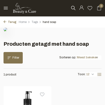
0
Terug
Home
Tags
hand soap
Producten getagd met hand soap
Sorteren op:
Filter
Toon:
1 product