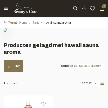
0
Terug
Home
Tags
hawaii sauna aroma
Producten getagd met hawaii sauna
aroma
Sorteren op:
Filter
Toon:
1 product