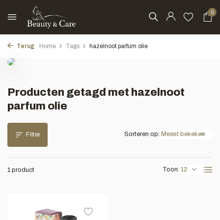
0
Terug
Home
Tags
hazelnoot parfum olie
Producten getagd met hazelnoot
parfum olie
Sorteren op:
Filter
Toon:
1 product