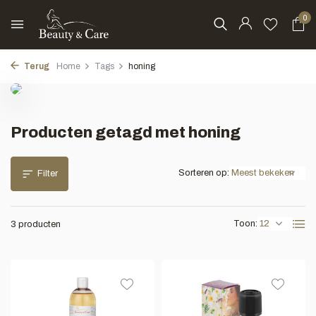
0
Terug
Home
Tags
honing
Producten getagd met honing
Sorteren op:
Filter
Toon:
3 producten