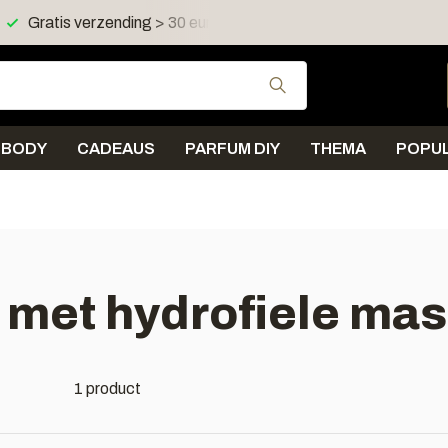
Gratis verzending > 30 euro in NL en BE
Verzending < 
Gebruik de pijltjes 
BODY
CADEAUS
PARFUM DIY
THEMA
POPUL
met hydrofiele mas
1 product