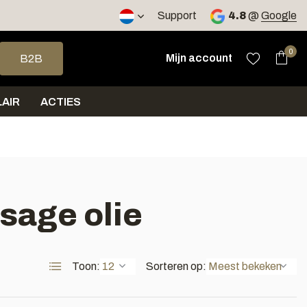
2 werkdagen
Support
4.8
@
Google
op en neer om een beschikbaar resultaat te selecteren. Druk op 
0
Mijn account
B2B
AIR
ACTIES
sage olie
Toon:
Sorteren op: