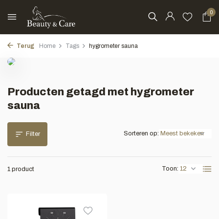
0
Terug
Home
Tags
hygrometer sauna
Producten getagd met hygrometer
sauna
Sorteren op:
Filter
Toon:
1 product