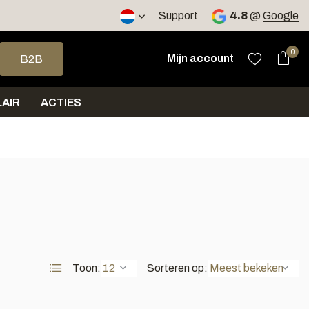
2 werkdagen
Support
4.8
@
Google
op en neer om een beschikbaar resultaat te selecteren. Druk op 
0
Mijn account
B2B
AIR
ACTIES
Toon:
Sorteren op: