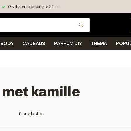
Gratis verzending > 30 euro in NL en BE
Verzending < 
Gebruik de pijltjes 
BODY
CADEAUS
PARFUM DIY
THEMA
POPUL
 met kamille
0 producten