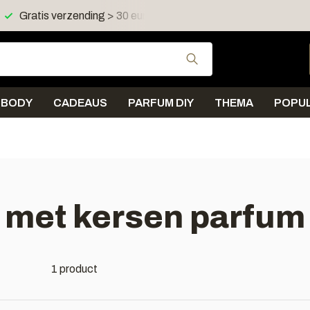
Gratis verzending > 30 euro in NL en BE
Verzending < 
Gebruik de pijltjes 
BODY
CADEAUS
PARFUM DIY
THEMA
POPUL
met kersen parfum 
1 product