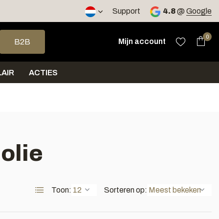
2 werkdagen
Support
4.8
@
Google
op en neer om een beschikbaar resultaat te selecteren. Druk op 
0
Mijn account
B2B
AIR
ACTIES
olie
Toon:
Sorteren op: