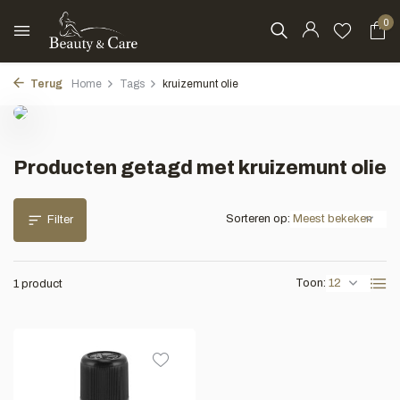
0
Terug
Home
Tags
kruizemunt olie
Producten getagd met kruizemunt olie
Sorteren op:
Filter
Toon:
1 product