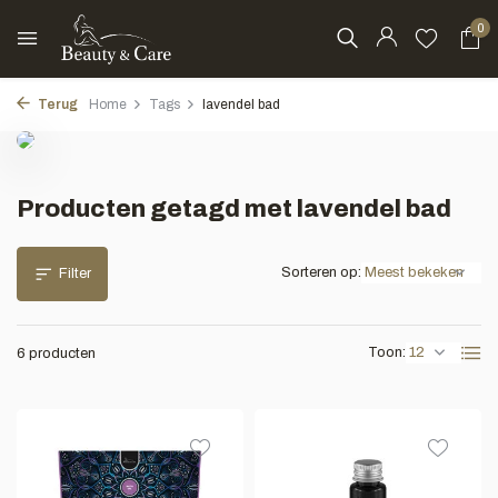
0
Terug
Home
Tags
lavendel bad
Producten getagd met lavendel bad
Sorteren op:
Filter
Toon:
6 producten