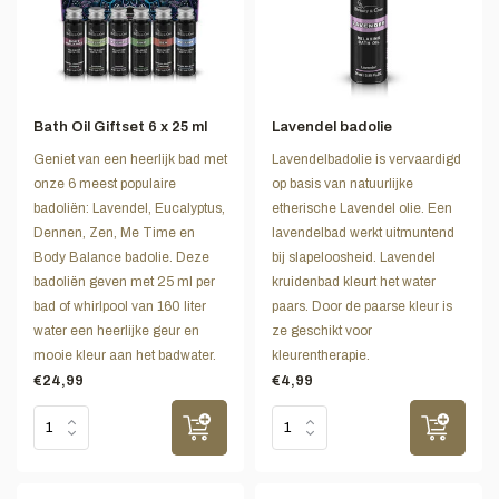
Bath Oil Giftset 6 x 25 ml
Lavendel badolie
Geniet van een heerlijk bad met
Lavendelbadolie is vervaardigd
onze 6 meest populaire
op basis van natuurlijke
badoliën: Lavendel, Eucalyptus,
etherische Lavendel olie. Een
Dennen, Zen, Me Time en
lavendelbad werkt uitmuntend
Body Balance badolie. Deze
bij slapeloosheid. Lavendel
badoliën geven met 25 ml per
kruidenbad kleurt het water
bad of whirlpool van 160 liter
paars. Door de paarse kleur is
water een heerlijke geur en
ze geschikt voor
mooie kleur aan het badwater.
kleurentherapie.
€24,99
€4,99