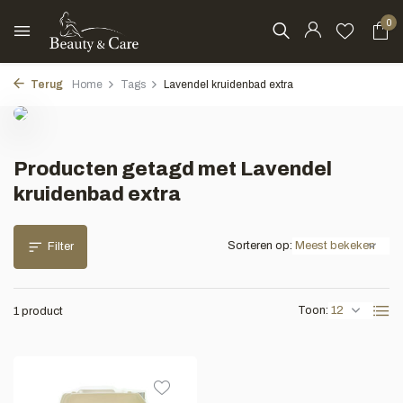
0
Terug
Home
Tags
Lavendel kruidenbad extra
Producten getagd met Lavendel
kruidenbad extra
Sorteren op:
Filter
Toon:
1 product