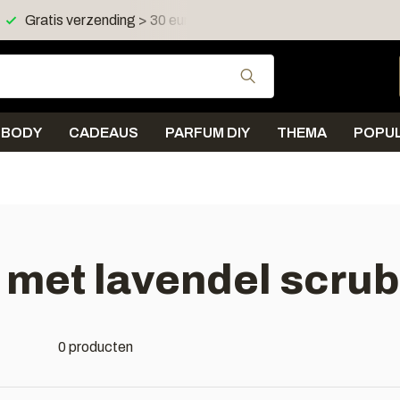
Gratis verzending > 30 euro in NL en BE
Verzending < 
Gebruik de pijltjes 
BODY
CADEAUS
PARFUM DIY
THEMA
POPUL
 met lavendel scrub
0 producten