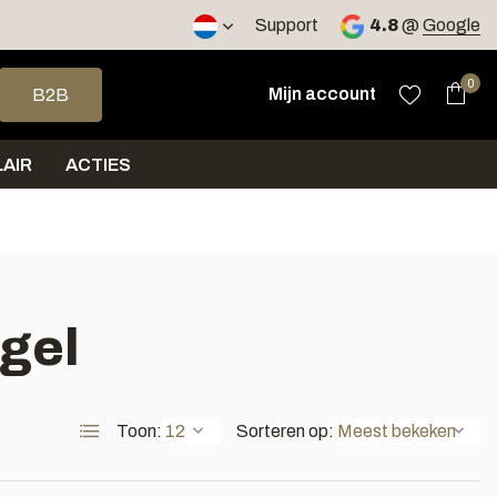
2 werkdagen
Support
4.8
@
Google
op en neer om een beschikbaar resultaat te selecteren. Druk op 
0
Mijn account
B2B
AIR
ACTIES
gel
Toon:
Sorteren op: