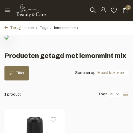
0
Terug
Home
Tags
lemonmint mix
Producten getagd met lemonmint mix
Sorteren op:
Filter
Toon:
1 product