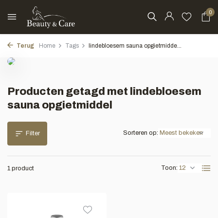
0
Terug
Home
Tags
lindebloesem sauna opgietmidde...
Producten getagd met lindebloesem
sauna opgietmiddel
Sorteren op:
Filter
Toon:
1 product