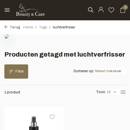
0
Terug
Home
Tags
luchtverfrisser
Producten getagd met luchtverfrisser
Sorteren op:
Filter
Toon:
1 product