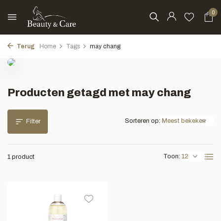
0
Terug
Home
Tags
may chang
Producten getagd met may chang
Sorteren op:
Filter
Toon:
1 product