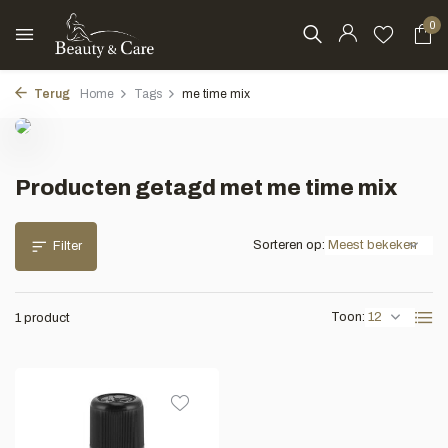
0
Terug
Home
Tags
me time mix
Producten getagd met me time mix
Sorteren op:
Filter
Toon:
1 product