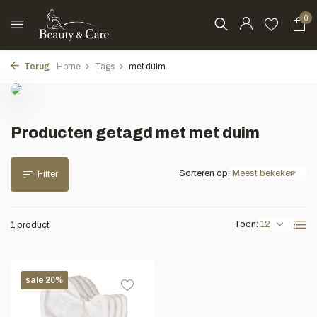
0
Terug
Home
Tags
met duim
Producten getagd met met duim
Sorteren op:
Filter
Toon:
1 product
sale 20%