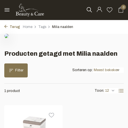
0
Terug
Home
Tags
Milia naalden
Producten getagd met Milia naalden
Sorteren op:
Filter
Toon:
1 product