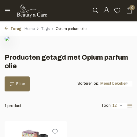
0
Terug
Home
Tags
Opium parfum olie
Producten getagd met Opium parfum
olie
Sorteren op:
Filter
Toon:
1 product