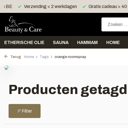
 en BE
Verzending < 2 werkdagen
Gratis cadeau > 40
ETHERISCHE OLIE
SAUNA
HAMMAM
HOME
Terug
Home
Tags
orange roomspray
Producten getagd
Filter