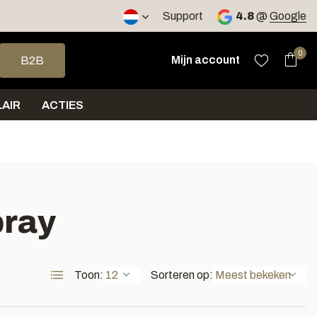
Support
4.8
@
Google
op en neer om een beschikbaar resultaat te selecteren. Druk op 
0
Mijn account
B2B
AIR
ACTIES
pray
Toon:
Sorteren op: