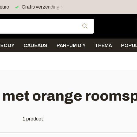
 euro
Gratis verzending > 30 euro in NL en BE
Gebruik de pijltjes 
BODY
CADEAUS
PARFUM DIY
THEMA
POPUL
 met orange rooms
1 product