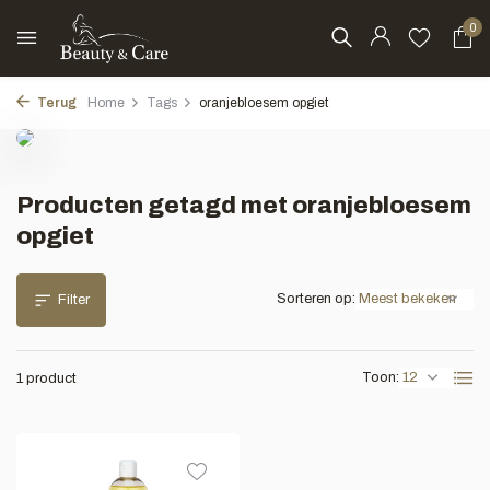
0
Terug
Home
Tags
oranjebloesem opgiet
Producten getagd met oranjebloesem
opgiet
Sorteren op:
Filter
Toon:
1 product